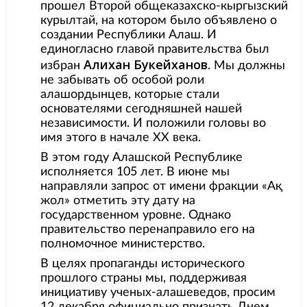
прошел Второй общеказахско-кыргызский
курылтай, на котором было объявлено о
создании Республики Алаш. И
единогласно главой правительства был
Алихан Букейханов
избран
. Мы должны
не забывать об особой роли
алашордынцев, которые стали
основателями сегодняшней нашей
независимости. И положили головы во
имя этого в начале ХХ века.
В этом году Алашской Республике
исполняется 105 лет. В июне мы
направляли запрос от имени фракции «Ақ
жол» отметить эту дату на
государственном уровне. Однако
правительство перенаправило его на
полномочное министерство.
В целях пропаганды исторического
прошлого страны мы, поддерживая
инициативу ученых-алашеведов, просим
12 декабря официально признать Днем