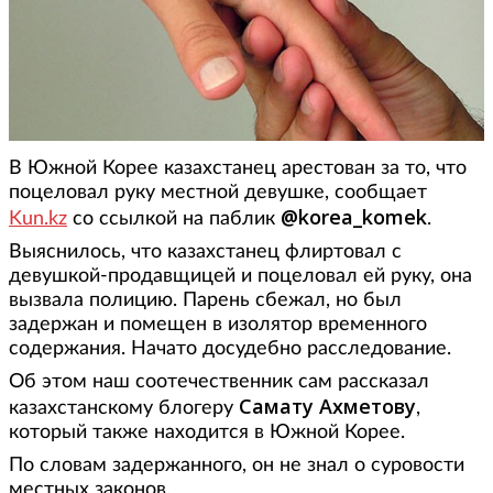
В Южной Корее казахстанец арестован за то, что
поцеловал руку местной девушке, сообщает
@korea_komek
Kun.kz
со ссылкой на паблик
.
Выяснилось, что казахстанец флиртовал с
девушкой-продавщицей и поцеловал ей руку, она
вызвала полицию. Парень сбежал, но был
задержан и помещен в изолятор временного
содержания. Начато досудебно расследование.
Об этом наш соотечественник сам рассказал
Самату Ахметову
казахстанскому блогеру
,
который также находится в Южной Корее.
По словам задержанного, он не знал о суровости
местных законов.