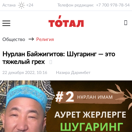
Астана
+24
Телефон редакции:
+7 700 978-78-54
→
Общество
Религия
Нурлан Байжигитов: Шугаринг — это
тяжелый грех
22 декабря 2022, 10:16
Назира Даримбет