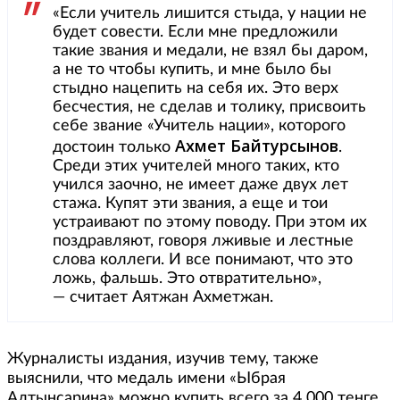
«Если учитель лишится стыда, у нации не
будет совести. Если мне предложили
такие звания и медали, не взял бы даром,
а не то чтобы купить, и мне было бы
стыдно нацепить на себя их. Это верх
бесчестия, не сделав и толику, присвоить
себе звание «Учитель нации», которого
Ахмет Байтурсынов
достоин только
.
Среди этих учителей много таких, кто
учился заочно, не имеет даже двух лет
стажа. Купят эти звания, а еще и тои
устраивают по этому поводу. При этом их
поздравляют, говоря лживые и лестные
слова коллеги. И все понимают, что это
ложь, фальшь. Это отвратительно»,
— считает Аятжан Ахметжан.
Журналисты издания, изучив тему, также
выяснили, что медаль имени «Ыбрая
Алтынсарина» можно купить всего за 4 000 тенге.