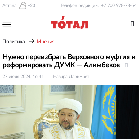
Астана
+23
Телефон редакции:
+7 700 978-78-54
→
Политика
Мнения
Нужно переизбрать Верховного муфтия и
реформировать ДУМК — Алимбеков
27 июля 2024, 16:41
Назира Даримбет