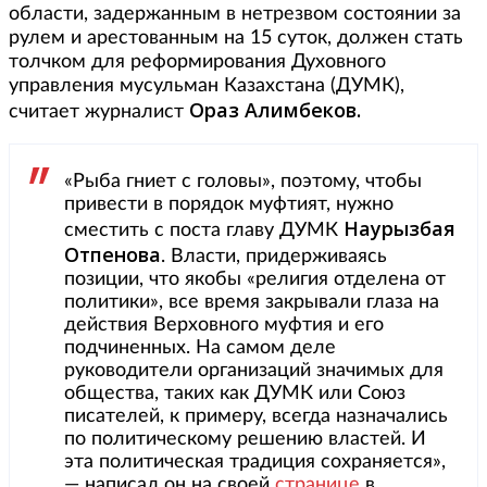
области, задержанным в нетрезвом состоянии за
рулем и арестованным на 15 суток, должен стать
толчком для реформирования Духовного
управления мусульман Казахстана (ДУМК),
Ораз Алимбеков.
считает журналист
«Рыба гниет с головы», поэтому, чтобы
привести в порядок муфтият, нужно
Наурызбая
сместить с поста главу ДУМК
Отпенова
. Власти, придерживаясь
позиции, что якобы «религия отделена от
политики», все время закрывали глаза на
действия Верховного муфтия и его
подчиненных. На самом деле
руководители организаций значимых для
общества, таких как ДУМК или Союз
писателей, к примеру, всегда назначались
по политическому решению властей. И
эта политическая традиция сохраняется»,
— написал он на своей
странице
в