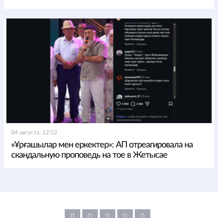
04 августа, 12:52
«Ұрғашылар мен еркектер»: АП отреагировала на
скандальную проповедь на тое в Жетысае