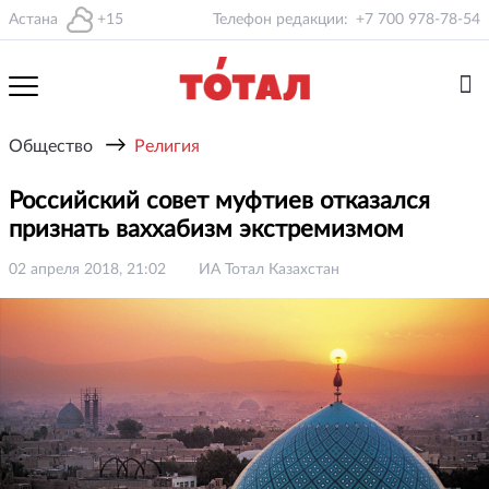
Астана
+15
Телефон редакции:
+7 700 978-78-54
→
Общество
Религия
Российский совет муфтиев отказался
признать ваххабизм экстремизмом
02 апреля 2018, 21:02
ИА Тотал Казахстан