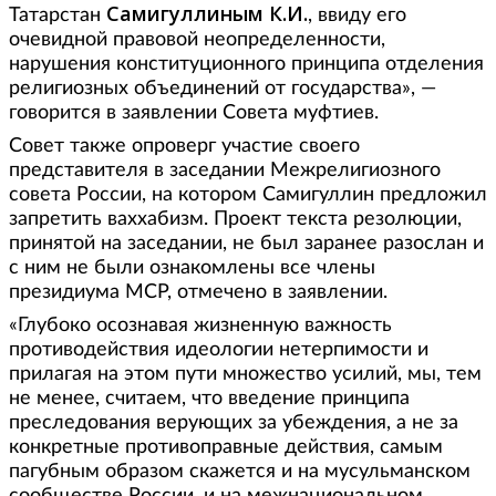
Самигуллиным К.И.
Татарстан
, ввиду его
очевидной правовой неопределенности,
нарушения конституционного принципа отделения
религиозных объединений от государства», —
говорится в заявлении Совета муфтиев.
Совет также опроверг участие своего
представителя в заседании Межрелигиозного
совета России, на котором Самигуллин предложил
запретить ваххабизм. Проект текста резолюции,
принятой на заседании, не был заранее разослан и
с ним не были ознакомлены все члены
президиума МСР, отмечено в заявлении.
«Глубоко осознавая жизненную важность
противодействия идеологии нетерпимости и
прилагая на этом пути множество усилий, мы, тем
не менее, считаем, что введение принципа
преследования верующих за убеждения, а не за
конкретные противоправные действия, самым
пагубным образом скажется и на мусульманском
сообществе России, и на межнациональном