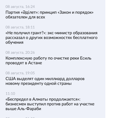
08 августа, 16:24
Партия «Әділет»: принцип «Закон и порядок»
обязателен для всех
08 августа, 18:11
«Не получил грант?»: экс-министр образования
рассказал о других возможностях бесплатного
обучения
08 августа, 20:26
Комплексную работу по очистке реки Есиль
проводят в Астане
08 августа, 19:05
США выделят один миллиард долларов
новому президенту одной страны
11:10
«Беспредел в Алматы продолжается»:
бизнесмен выступил против работ на участке
выше Аль-Фараби