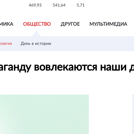
469,93
541,64
5,71
МИКА
ОБЩЕСТВО
ДРУГОЕ
МУЛЬТИМЕДИА
елигия
День в истории
аганду вовлекаются наши 