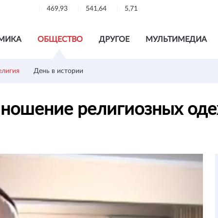
469,93
541,64
5,71
МИКА
ОБЩЕСТВО
ДРУГОЕ
МУЛЬТИМЕДИА
елигия
День в истории
а ношение религиозных од