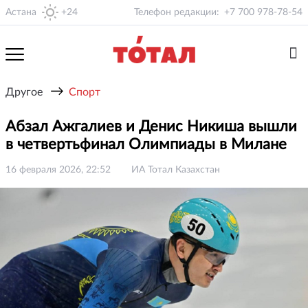
Астана
+24
Телефон редакции:
+7 700 978-78-54
→
Другое
Спорт
Абзал Ажгалиев и Денис Никиша вышли
в четвертьфинал Олимпиады в Милане
16 февраля 2026, 22:52
ИА Тотал Казахстан