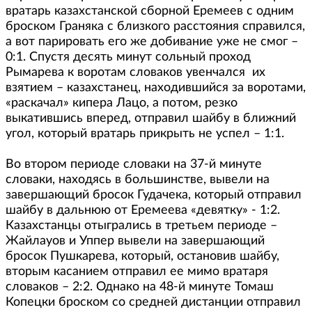
вратарь казахстанской сборной Еремеев с одним
броском Граняка с близкого расстояния справился,
а вот парировать его же добивание уже не смог –
0:1. Спустя десять минут сольный проход
Рымарева к воротам словаков увенчался их
взятием – казахстанец, находившийся за воротами,
«раскачал» кипера Лацо, а потом, резко
выкатившись вперед, отправил шайбу в ближний
угол, который вратарь прикрыть не успел – 1:1.
Во втором периоде словаки на 37-й минуте
словаки, находясь в большинстве, вывели на
завершающий бросок Гудачека, который отправил
шайбу в дальнюю от Еремеева «девятку» - 1:2.
Казахстанцы отыгрались в третьем периоде –
Жайлауов и Уппер вывели на завершающий
бросок Пушкарева, который, остановив шайбу,
вторым касанием отправил ее мимо вратаря
словаков – 2:2. Однако на 48-й минуте Томаш
Копецки броском со средней дистанции отправил