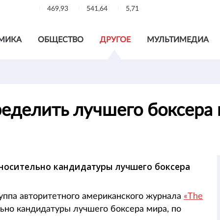
469,93
541,64
5,71
МИКА
ОБЩЕСТВО
ДРУГОЕ
МУЛЬТИМЕДИА
ределить лучшего боксера
тносительно кандидатуры лучшего боксера
руппа авторитетного американского журнала
«The
льно кандидатуры лучшего боксера мира, по