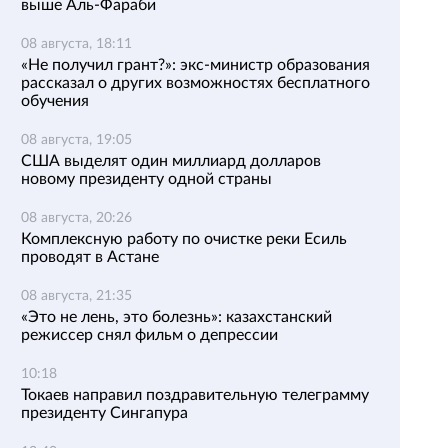
выше Аль-Фараби
08 августа, 18:11
«Не получил грант?»: экс-министр образования
рассказал о других возможностях бесплатного
обучения
08 августа, 19:05
США выделят один миллиард долларов
новому президенту одной страны
08 августа, 20:26
Комплексную работу по очистке реки Есиль
проводят в Астане
08 августа, 21:35
«Это не лень, это болезнь»: казахстанский
режиссер снял фильм о депрессии
10:18
Токаев направил поздравительную телеграмму
президенту Сингапура