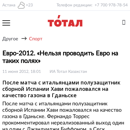
Астана
+23
Телефон редакции:
+7 700 978-78-54
→
Другое
Спорт
Евро-2012. «Нельзя проводить Евро на
таких полях»
11 июня 2012, 18:01
ИА Тотал Казахстан
После матча с итальянцами полузащитник
сборной Испании Хави пожаловался на
качество газона в Гданьске
После матча с итальянцами полузащитник
сборной Испании Хави пожаловался на качество
газона в Гданьске. Фернандо Торрес
прокомментировал нереализованный выход один
на один с Джанлуиджи Буффоном, а Сеск