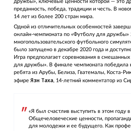
дружбы», ключевые ценности которой — это дру
преданность, победа, традиции и честь. В нов
14 лет из более 200 стран мира.
Одной из отличительных особенностей заверш
онлайн-чемпионата по «Футболу для дружбы» 
многопользовательского футбольного симулятор
было запущено в декабре 2020 года и доступно
Игра предполагает соревнования в смешанны
для дружбы». В финале чемпионата победила к
ребята из Арубы, Белиза, Гватемалы, Коста-Р
Язн Таха
эфире
, 14-летний комментатор из Си
«Я был счастлив выступить в этом году 
Общечеловеческие ценности, пропаганд
для молодежи и ее будущего. Как профес