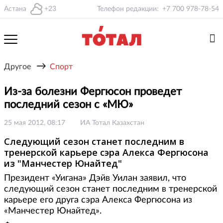
Астана
+23
Телефон редакции:
+7 700 978-78-54
→
Другое
Спорт
Из-за болезни Фергюсон проведет
последний сезон с «МЮ»
25 мая 2012, 08:17
ИА Тотал Казахстан
Cледующий сезон станет последним в
тренерской карьере сэра Алекса Фергюсона
из "Манчестер Юнайтед"
Президент «Уигана» Дэйв Уилан заявил, что
следующий сезон станет последним в тренерской
карьере его друга сэра Алекса Фергюсона из
«Манчестер Юнайтед».