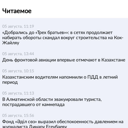
Читаемое
05 августа, 11:19
«Добрались до «Трех братьев»»: в сетях продолжает
набирать обороты скандал вокруг строительства на Кок-
Жайляу
05 августа, 13:44
День фронтовой авиации впервые отмечают в Казахстане
05 августа, 10:15
Казахстанским водителям напомнили о ПДД в летний
период
05 августа, 11:13
В Алматинской области эвакуировали туриста,
пострадавшего от камнепада
05 августа, 15:56
Фонд «Әділ сөз» выразил обеспокоенность давлением на
журналиста Динару Егеубаеву