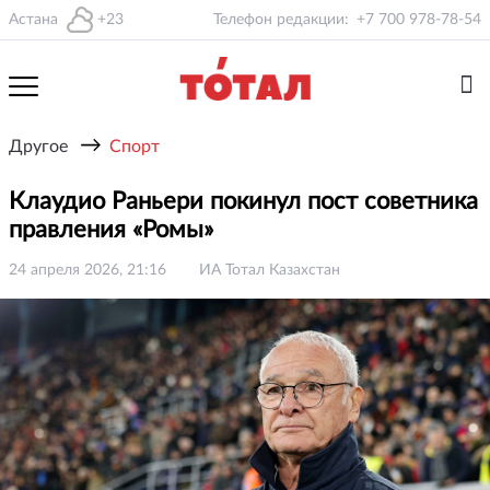
Астана
+23
Телефон редакции:
+7 700 978-78-54
→
Другое
Спорт
Клаудио Раньери покинул пост советника
правления «Ромы»
24 апреля 2026, 21:16
ИА Тотал Казахстан