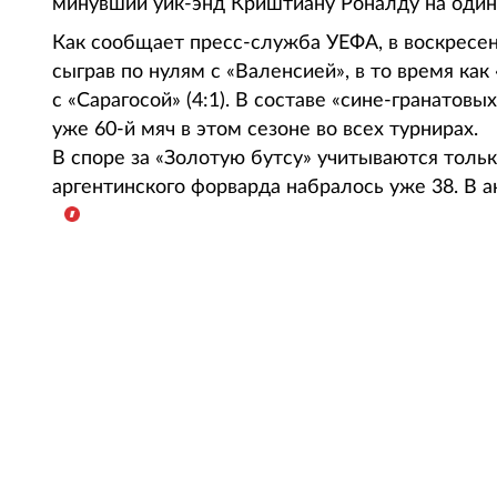
минувший уик-энд Криштиану Роналду на один
Как сообщает пресс-служба УЕФА, в воскресен
сыграв по нулям с «Валенсией», в то время ка
с «Сарагосой» (4:1). В составе «сине-гранатов
уже 60-й мяч в этом сезоне во всех турнирах.
В споре за «Золотую бутсу» учитываются толь
аргентинского форварда набралось уже 38. В 