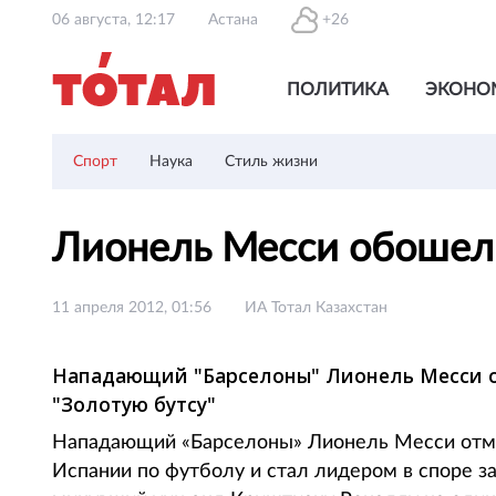
06 августа, 12:17
Астана
+26
ПОЛИТИКА
ЭКОНО
Спорт
Наука
Стиль жизни
Лионель Месси обошел 
11 апреля 2012, 01:56
ИА Тотал Казахстан
Нападающий "Барселоны" Лионель Месси от
"Золотую бутсу"
Нападающий «Барселоны» Лионель Месси отме
Испании по футболу и стал лидером в споре за