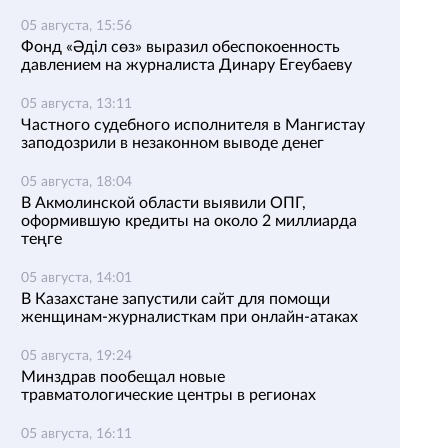
05 августа, 15:56
Фонд «Әділ сөз» выразил обеспокоенность
давлением на журналиста Динару Егеубаеву
05 августа, 13:11
Частного судебного исполнителя в Мангистау
заподозрили в незаконном выводе денег
05 августа, 18:04
В Акмолинской области выявили ОПГ,
оформившую кредиты на около 2 миллиарда
теңге
05 августа, 14:01
В Казахстане запустили сайт для помощи
женщинам-журналисткам при онлайн-атаках
05 августа, 19:24
Минздрав пообещал новые
травматологические центры в регионах
05 августа, 16:11