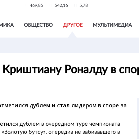
469,85
542,16
5,78
МИКА
ОБЩЕСТВО
ДРУГОЕ
МУЛЬТИМЕДИА
Криштиану Роналду в спор
метился дублем и стал лидером в споре за
тился дублем в очередном туре чемпионата
 «Золотую бутсу», опередив не забивавшего в