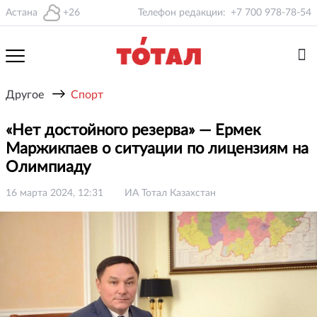
Астана
+26
Телефон редакции:
+7 700 978-78-54
→
Другое
Спорт
«Нет достойного резерва» — Ермек
Маржикпаев о ситуации по лицензиям на
Олимпиаду
16 марта 2024, 12:31
ИА Тотал Казахстан