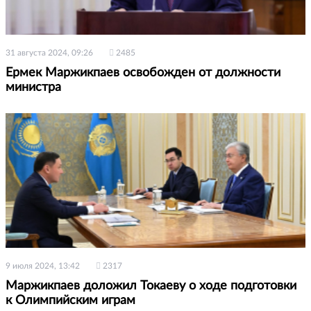
31 августа 2024, 09:26
2485
Ермек Маржикпаев освобожден от должности
министра
9 июля 2024, 13:42
2317
Маржикпаев доложил Токаеву о ходе подготовки
к Олимпийским играм