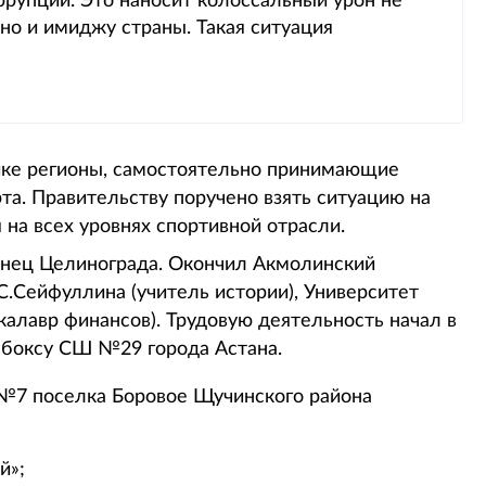
ррупции. Это наносит колоссальный урон не
 но и имиджу страны. Такая ситуация
ике регионы, самостоятельно принимающие
та. Правительству поручено взять ситуацию на
 на всех уровнях спортивной отрасли.
енец Целинограда. Окончил Акмолинский
С.Сейфуллина (учитель истории), Университет
акалавр финансов). Трудовую деятельность начал в
 боксу СШ №29 города Астана.
 №7 поселка Боровое Щучинского района
й»;