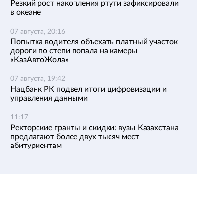
Резкий рост накопления ртути зафиксировали
в океане
07 августа, 20:16
Попытка водителя объехать платный участок
дороги по степи попала на камеры
«КазАвтоЖола»
07 августа, 19:42
Нацбанк РК подвел итоги цифровизации и
управления данными
11:17
Ректорские гранты и скидки: вузы Казахстана
предлагают более двух тысяч мест
абитуриентам