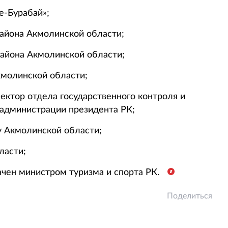
е-Бурабай»;
айона Акмолинской области;
района Акмолинской области;
кмолинской области;
ектор отдела государственного контроля и
администрации президента РК;
у Акмолинской области;
ласти;
начен министром туризма и спорта РК.
Поделиться