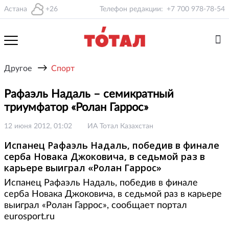
Астана
+26
Телефон редакции:
+7 700 978-78-54
→
Другое
Спорт
Рафаэль Надаль – семикратный
триумфатор «Ролан Гаррос»
12 июня 2012, 01:02
ИА Тотал Казахстан
Испанец Рафаэль Надаль, победив в финале
серба Новака Джоковича, в седьмой раз в
карьере выиграл «Ролан Гаррос»
Испанец Рафаэль Надаль, победив в финале
серба Новака Джоковича, в седьмой раз в карьере
выиграл «Ролан Гаррос», сообщает портал
eurosport.ru