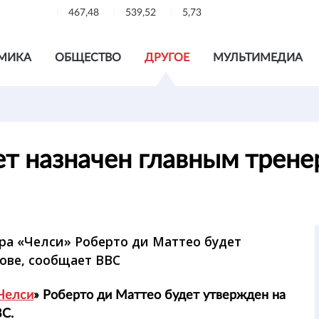
467,48
539,52
5,73
МИКА
ОБЩЕСТВО
ДРУГОЕ
МУЛЬТИМЕДИА
ет назначен главным трен
а «Челси» Роберто ди Маттео будет
нове, сообщает BBC
Челси
» Роберто ди Маттео будет утвержден на
BC.