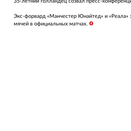
35-летний голландец созвал пресс-конференци
Экс-форвард «Манчестер Юнайтед» и «Реала» 
мячей в официальных матчах.