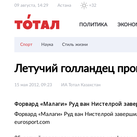
09 августа, 14:29
Астана
+32
ПОЛИТИКА
ЭКОНО
Спорт
Наука
Стиль жизни
Летучий голландец пр
15 мая 2012, 09:23
ИА Тотал Казахстан
Форвард «Малаги» Руд ван Нистелрой зав
Форвард «Малаги» Руд ван Нистелрой заверши
eurosport.com