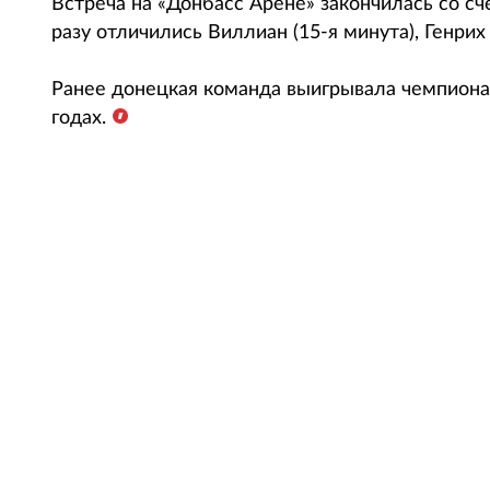
Встреча на «Донбасс Арене» закончилась со сче
разу отличились Виллиан (15-я минута), Генрих 
Ранее донецкая команда выигрывала чемпионат 
годах.