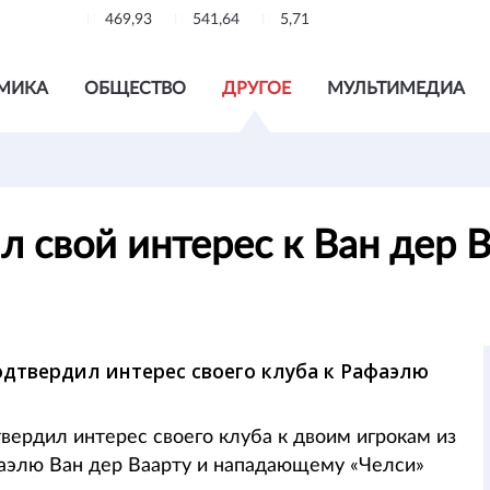
469,93
541,64
5,71
МИКА
ОБЩЕСТВО
ДРУГОЕ
МУЛЬТИМЕДИА
 свой интерес к Ван дер 
одтвердил интерес своего клуба к Рафаэлю
вердил интерес своего клуба к двоим игрокам из
аэлю Ван дер Ваарту и нападающему «Челси»