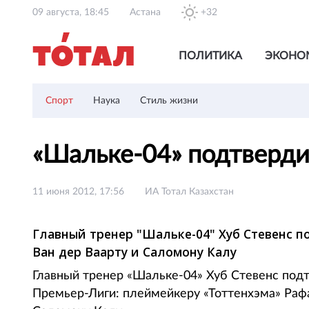
09 августа, 18:45
Астана
+32
ПОЛИТИКА
ЭКОНО
Спорт
Наука
Стиль жизни
«Шальке-04» подтвердил
11 июня 2012, 17:56
ИА Тотал Казахстан
Главный тренер "Шальке-04" Хуб Стевенс п
Ван дер Ваарту и Саломону Калу
Главный тренер «Шальке-04» Хуб Стевенс подт
Премьер-Лиги: плеймейкеру «Тоттенхэма» Раф