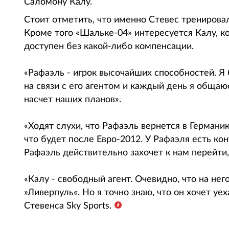
Саломону Калу.
Стоит отметить, что именно Стевес тренировал
Кроме того «Шальке-04» интересуется Калу, к
доступен без какой-либо компенсации.
«Рафаэль - игрок высочайших способностей. Я
на связи с его агентом и каждый день я обща
насчет наших планов».
«Ходят слухи, что Рафаэль вернется в Германи
что будет после Евро-2012. У Рафаэля есть конт
Рафаэль действительно захочет к нам перейти,
«Калу - свободный агент. Очевидно, что на не
»Ливерпуль«. Но я точно знаю, что он хочет уех
Стевенса Sky Sports.