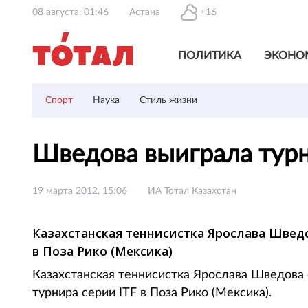
08 августа, 01:46
Астана
+16
ПОЛИТИКА
ЭКОНО
Спорт
Наука
Стиль жизни
Шведова выиграла турн
19 марта 2012, 15:06
ИА Тотал Казахстан
Казахстанская теннисистка Ярослава Швед
в Поза Рико (Мексика)
Казахстанская теннисистка Ярослава Шведова
турнира серии ITF в Поза Рико (Мексика).