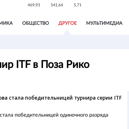
469,93
541,64
5,71
МИКА
ОБЩЕСТВО
ДРУГОЕ
МУЛЬТИМЕДИА
ир ITF в Поза Рико
ова стала победительницей турнира серии ITF
 стала победительницей одиночного разряда