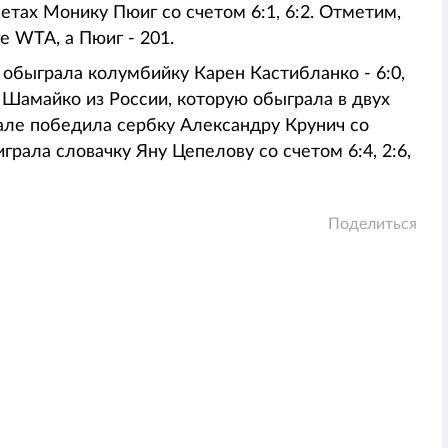
тах Монику Пюиг со счетом 6:1, 6:2. Отметим,
е WTA, а Пюиг - 201.
 обыграла колумбийку Карен Кастибланко - 6:0,
 Шамайко из России, которую обыграла в двух
нале победила сербку Александру Крунич со
играла словачку Яну Цепелову со счетом 6:4, 2:6,
Поделиться