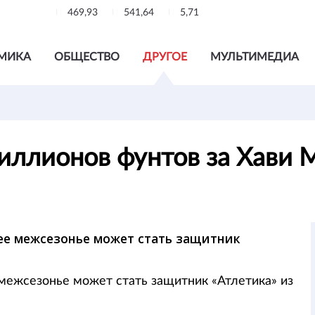
469,93
541,64
5,71
МИКА
ОБЩЕСТВО
ДРУГОЕ
МУЛЬТИМЕДИА
иллионов фунтов за Хави 
ее межсезонье может стать защитник
межсезонье может стать защитник «Атлетика» из