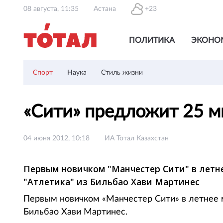
08 августа, 11:35
Астана
+23
ПОЛИТИКА
ЭКОНО
Спорт
Наука
Стиль жизни
«Сити» предложит 25 м
04 июня 2012, 10:18
ИА Тотал Казахстан
Первым новичком "Манчестер Сити" в летн
"Атлетика" из Бильбао Хави Мартинес
Первым новичком «Манчестер Сити» в летнее 
Бильбао Хави Мартинес.