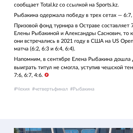
cообщает Total.kz со ссылкой на Sports.kz.
Рыбакина одержала победу в трех сетах — 6:7, 
Призовой фонд турнира в Остраве составляет 7
Елены Рыбакиной и Александры Саснович, то к
они встречались в 2021 году в США на US Open
матча (6:2, 6:3 и 6:4, 6:4).
Напомним, в сентябре Елена Рыбакина дошла д
выиграть титул не смогла, уступив чешской те
7:6, 6:7, 4:6.
Чехия
четвертьфинал
Рыбакина