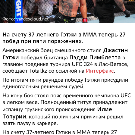
Фото: yandexcloud.net
На счету 37-летнего Гэтжи в ММА теперь 27
побед при пяти поражениях.
Джастин
Американский боец смешанного стиля
Гэтжи
Пэдди Пимблетта
победил британца
в
главном поединке турнира UFC 324 в Лас-Вегасе,
сообщает Total.kz со ссылкой на
Интерфакс
.
По итогам пяти раундов победу Гэтжи присудили
единогласным решением судей.
На кону боя стоял пояс временного чемпиона UFC
в легком весе. Полноценный титул принадлежит
Илие
испанцу грузинского происхождения
Топурии
, который по личным причинам решил
взять паузу в карьере.
На счету 37-летнего Гэтжи в ММА теперь 27