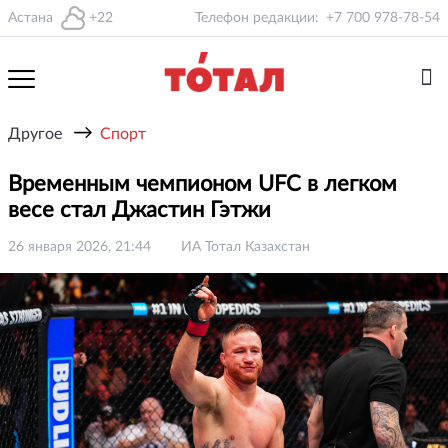
Астана
+22
Телефон редакции:
+7 700 978-78-54
→
Другое
Спорт
Временным чемпионом UFC в легком
весе стал Джастин Гэтжи
26 января 2026, 21:44
ИА Тотал Казахстан