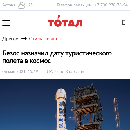
Астана
+25
Телефон редакции:
+7 700 978-78-54
→
Другое
Стиль жизни
Безос назначил дату туристического
полета в космос
06 мая 2021, 15:19
ИА Тотал Казахстан