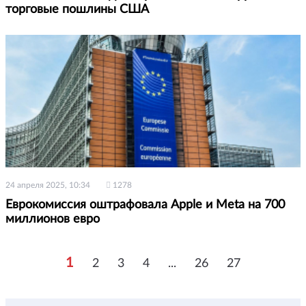
торговые пошлины США
24 апреля 2025, 10:34
1278
Еврокомиссия оштрафовала Apple и Meta на 700
миллионов евро
1
2
3
4
...
26
27