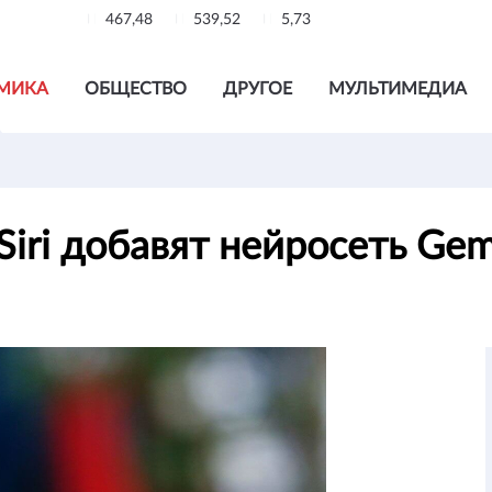
467,48
539,52
5,73
МИКА
ОБЩЕСТВО
ДРУГОЕ
МУЛЬТИМЕДИА
iri добавят нейросеть Gem