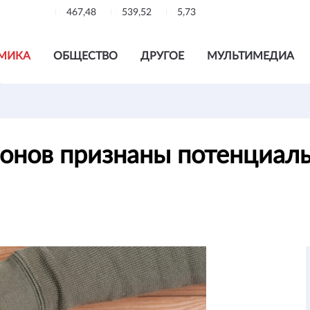
467,48
539,52
5,73
МИКА
ОБЩЕСТВО
ДРУГОЕ
МУЛЬТИМЕДИА
лонов признаны потенциал