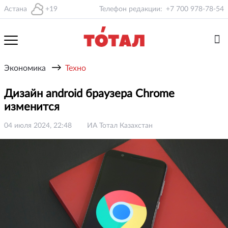
Астана
+19
Телефон редакции:
+7 700 978-78-54
→
Экономика
Техно
Дизайн android браузера Chrome
изменится
04 июля 2024, 22:48
ИА Тотал Казахстан