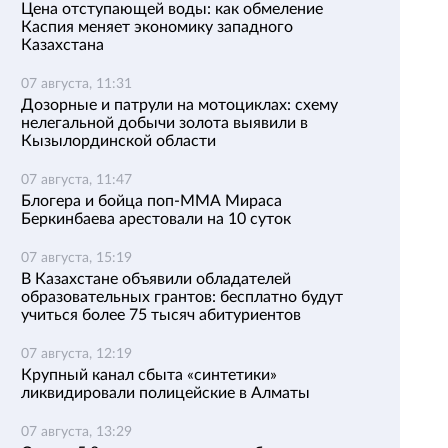
Цена отступающей воды: как обмеление
Каспия меняет экономику западного
Казахстана
07 августа, 11:31
Дозорные и патрули на мотоциклах: схему
нелегальной добычи золота выявили в
Кызылординской области
07 августа, 11:47
Блогера и бойца поп-ММА Мираса
Беркинбаева арестовали на 10 суток
07 августа, 15:19
В Казахстане объявили обладателей
образовательных грантов: бесплатно будут
учиться более 75 тысяч абитуриентов
07 августа, 12:19
Крупный канал сбыта «синтетики»
ликвидировали полицейские в Алматы
07 августа, 13:29