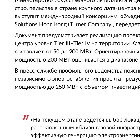
Министерство искусственного интеллекта и ц
строительстве в стране крупного дата-центра
выступит международный консорциум, объедин
Solutions Hong Kong (Turner Company), передает
Документ предусматривает реализацию проект
центра уровня Tier III–Tier IV на территории 
составляет от 50 до 200 МВт. Ориентировочны
мощностью 200 МВт оценивается в диапазоне 
В пресс-службе профильного ведомства поясни
независимого энергоснабжения проекта преду
мощностью до 250 МВт с объемом инвестиций
«На текущем этапе ведется выбор локац
расположенным вблизи газовой инфрастр
эффективную генерацию электроэнергии