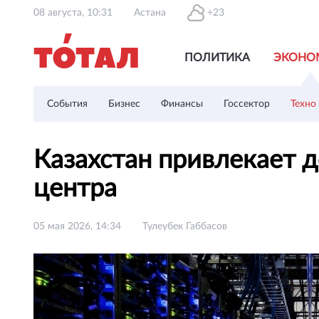
08 августа, 10:31
Астана
+23
ПОЛИТИКА
ЭКОНО
События
Бизнес
Финансы
Госсектор
Техно
Казахстан привлекает д
центра
05 мая 2026, 14:34
Тулеубек Габбасов