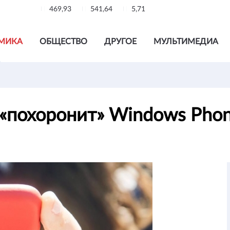
469,93
541,64
5,71
МИКА
ОБЩЕСТВО
ДРУГОЕ
МУЛЬТИМЕДИА
о «похоронит» Windows Pho