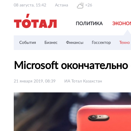
08 августа, 15:42
Астана
+26
ПОЛИТИКА
ЭКОНО
События
Бизнес
Финансы
Госсектор
Техно
Microsoft окончательн
21 января 2019, 08:39
ИА Тотал Казахстан