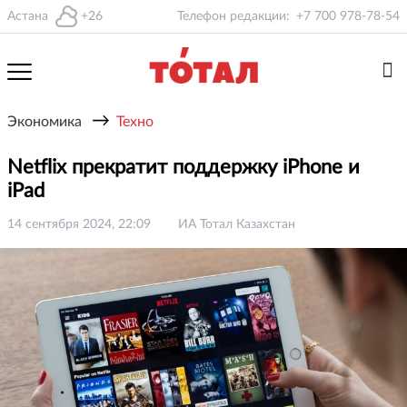
Астана
+26
Телефон редакции:
+7 700 978-78-54
→
Экономика
Техно
Netflix прекратит поддержку iPhone и
iPad
14 сентября 2024, 22:09
ИА Тотал Казахстан