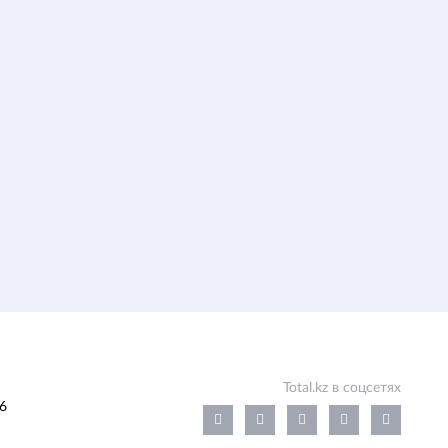
Total.kz в соцсетях
6