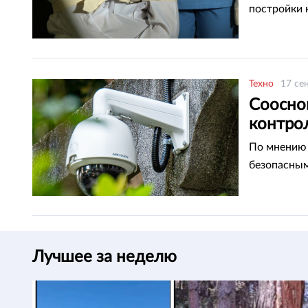
постройки 
Техно
17 се
Соосно
контро
По мнению 
безопасным
Лучшее за неделю