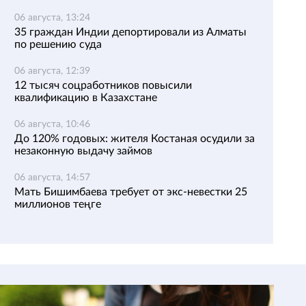
06 августа, 13:24
35 граждан Индии депортировали из Алматы
по решению суда
06 августа, 12:39
12 тысяч соцработников повысили
квалификацию в Казахстане
06 августа, 10:46
До 120% годовых: жителя Костаная осудили за
незаконную выдачу займов
06 августа, 14:57
Мать Бишимбаева требует от экс-невестки 25
миллионов теңге