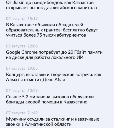
От Jiaxin до панда-бондов: как Казахстан
открывает рынок для китайского капитала
07 августа, 15:19
В Казахстане объявили обладателей
образовательных грантов: бесплатно будут
учиться более 75 тысяч абитуриентов
07 августа, 22:06
Google Chrome потребует до 20 Гбайт памяти
на диске для работы локального ИИ
07 августа, 19:05
Концерт, выставки и творческие встречи: как
Алматы отметит День Абая
07 августа, 13:29
Свыше 5,2 миллиона вызовов обслужили
бригады скорой помощи в Казахстане
07 августа, 21:49
Мужчину осудили за сталкинг и навязчивые
звонки в Алматинской области