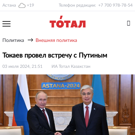
Астана
+19
Телефон редакции:
+7 700 978-78-54
→
Политика
Внешняя политика
Токаев провел встречу с Путиным
03 июля 2024, 21:51
ИА Тотал Казахстан