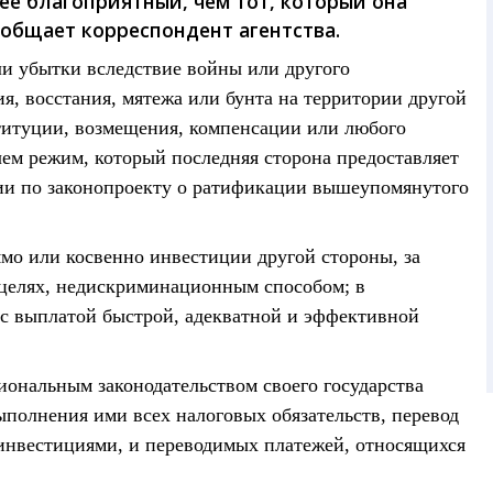
е благоприятный, чем тот, который она
общает корреспондент агентства.
и убытки вследствие войны или другого
, восстания, мятежа или бунта на территории другой
титуции, возмещения, компенсации или любого
чем режим, который последняя сторона предоставляет
нии по законопроекту о ратификации вышеупомянутого
мо или косвенно инвестиции другой стороны, за
целях, недискриминационным способом; в
 с выплатой быстрой, адекватной и эффективной
иональным законодательством своего государства
ыполнения ими всех налоговых обязательств, перевод
 инвестициями, и переводимых платежей, относящихся