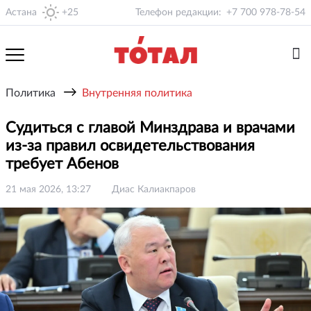
Астана
+25
Телефон редакции:
+7 700 978-78-54
→
Политика
Внутренняя политика
Судиться с главой Минздрава и врачами
из-за правил освидетельствования
требует Абенов
21 мая 2026, 13:27
Диас Калиакпаров