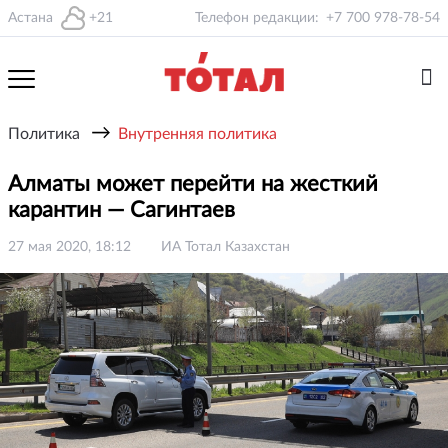
Астана
+21
Телефон редакции:
+7 700 978-78-54
→
Политика
Внутренняя политика
Алматы может перейти на жесткий
карантин — Сагинтаев
27 мая 2020, 18:12
ИА Тотал Казахстан