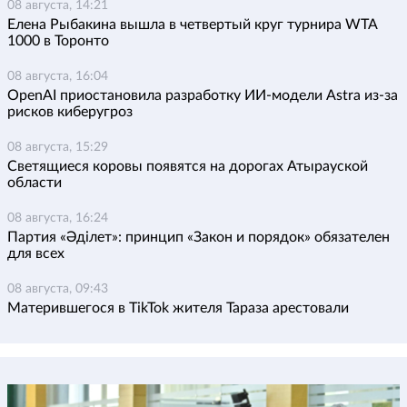
08 августа, 14:21
Елена Рыбакина вышла в четвертый круг турнира WTA
1000 в Торонто
08 августа, 16:04
OpenAI приостановила разработку ИИ-модели Astra из-за
рисков киберугроз
08 августа, 15:29
Светящиеся коровы появятся на дорогах Атырауской
области
08 августа, 16:24
Партия «Әділет»: принцип «Закон и порядок» обязателен
для всех
08 августа, 09:43
Матерившегося в TikTok жителя Тараза арестовали