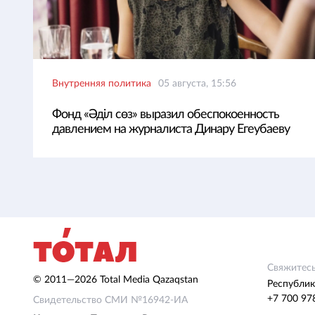
Внутренняя политика
05 августа, 15:56
Фонд «Әділ сөз» выразил обеспокоенность
давлением на журналиста Динару Егеубаеву
Свяжитесь
© 2011—2026 Total Media Qazaqstan
Республик
+7 700 97
Свидетельство СМИ №16942-ИА