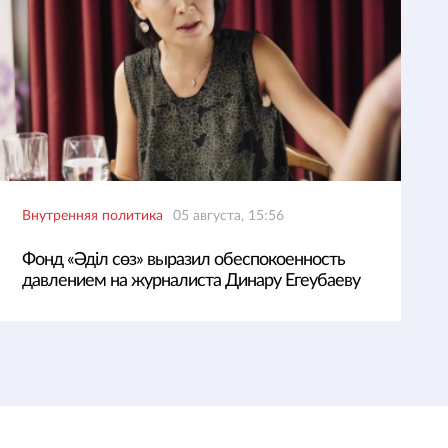
Внутренняя политика
05 августа, 15:56
Фонд «Әділ сөз» выразил обеспокоенность
давлением на журналиста Динару Егеубаеву