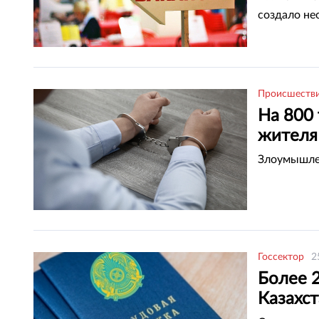
создало не
Происшеств
На 800
жителя
Злоумышлен
Госсектор
2
Более 
Казахст