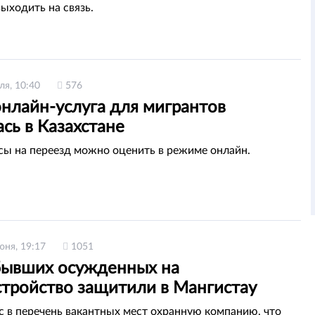
выходить на связь.
ля, 10:40
576
онлайн-услуга для мигрантов
сь в Казахстане
сы на переезд можно оценить в режиме онлайн.
юня, 19:17
1051
бывших осужденных на
стройство защитили в Мангистау
с в перечень вакантных мест охранную компанию, что