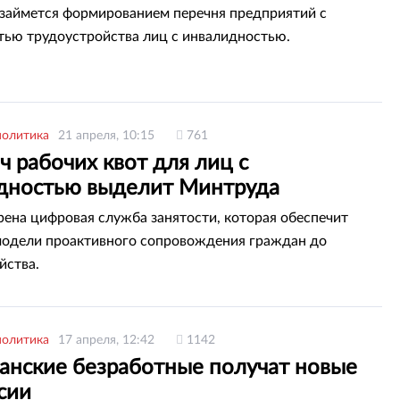
займется формированием перечня предприятий с
ью трудоустройства лиц с инвалидностью.
политика
21 апреля, 10:15
761
ч рабочих квот для лиц с
дностью выделит Минтруда
рена цифровая служба занятости, которая обеспечит
модели проактивного сопровождения граждан до
йства.
политика
17 апреля, 12:42
1142
танские безработные получат новые
сии