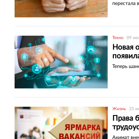
перестала 
Техно
09 ию
Новая 
появила
Теперь шан
Жизнь
25 и
Права 
трудоу
Акимат вне