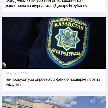
Фонд «Әділ сөз» выразил обеспокоенность
давлением на журналиста Динару Егеубаеву
04 августа, 16:53
Генпрокуратура опровергла фейк о проверке партии
«Әділет»