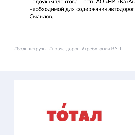
недоукомплектованность АО «НК «КазАв
необходимой для содержания автодорог 
Смаилов.
большегрузы
порча дорог
требования ВАП