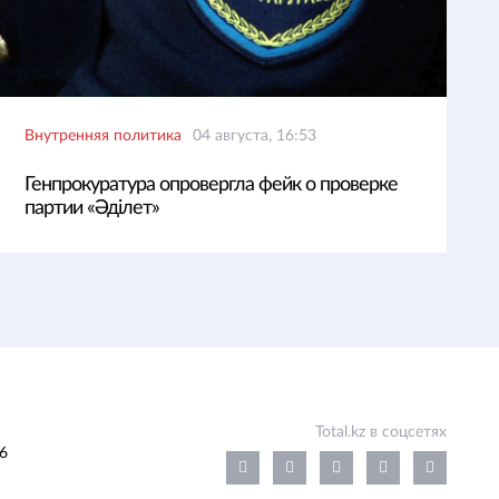
Внутренняя политика
04 августа, 16:53
Генпрокуратура опровергла фейк о проверке
партии «Әділет»
Total.kz в соцсетях
6