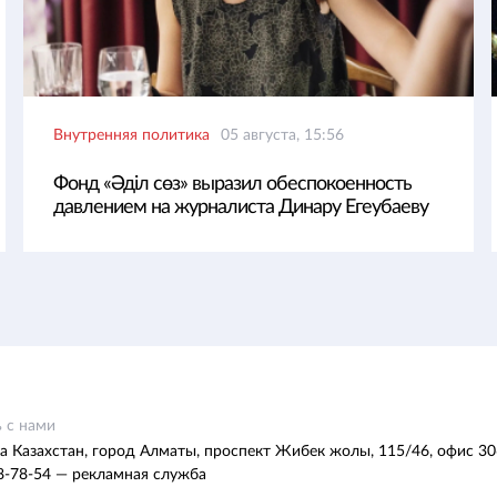
Внутренняя политика
05 августа, 15:56
Фонд «Әділ сөз» выразил обеспокоенность
давлением на журналиста Динару Егеубаеву
 с нами
а Казахстан, город Алматы, проспект Жибек жолы, 115/46, офис 30
8-78-54 — рекламная служба