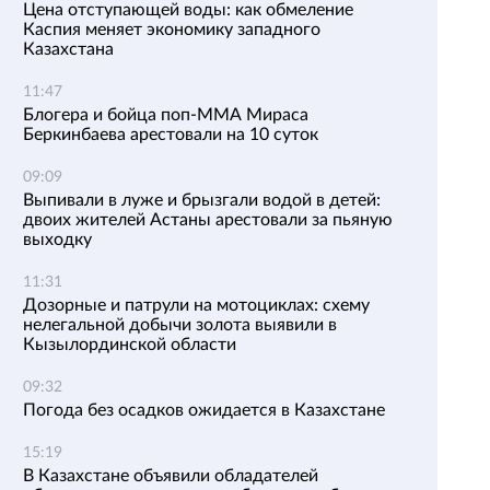
Цена отступающей воды: как обмеление
Каспия меняет экономику западного
Казахстана
11:47
Блогера и бойца поп-ММА Мираса
Беркинбаева арестовали на 10 суток
09:09
Выпивали в луже и брызгали водой в детей:
двоих жителей Астаны арестовали за пьяную
выходку
11:31
Дозорные и патрули на мотоциклах: схему
нелегальной добычи золота выявили в
Кызылординской области
09:32
Погода без осадков ожидается в Казахстане
15:19
В Казахстане объявили обладателей