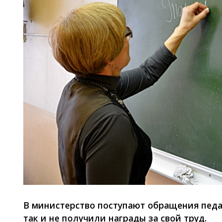
В министерство поступают обращения педаго
так и не получили награды за свой труд.