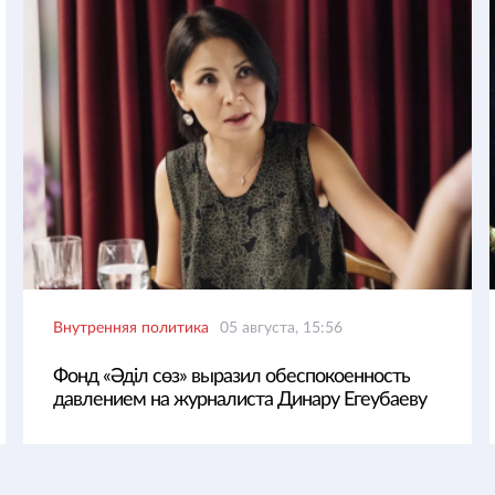
Внутренняя политика
05 августа, 15:56
Фонд «Әділ сөз» выразил обеспокоенность
давлением на журналиста Динару Егеубаеву