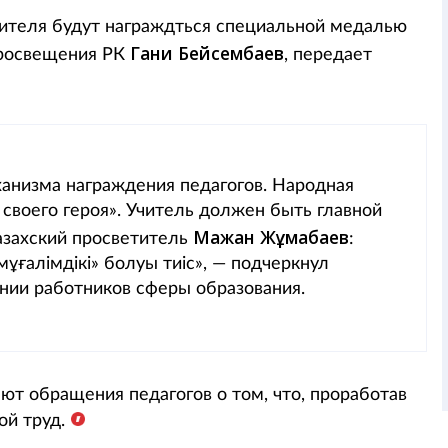
чителя будут награждться специальной медалью
Гани Бейсембаев
просвещения РК
, передает
анизма награждения педагогов. Народная
 своего героя». Учитель должен быть главной
Мағжан Жұмабаев
азахский просветитель
:
ұғалімдікі» болуы тиіс», — подчеркнул
нии работников сферы образования.
ют обращения педагогов о том, что, проработав
ой труд.