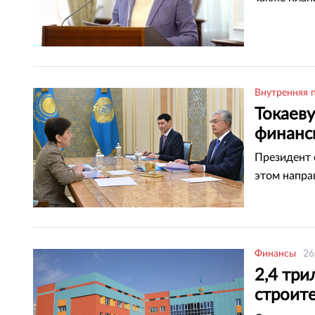
Внутренняя 
Токаев
финанс
Президент 
этом напра
Финансы
26
2,4 три
строите