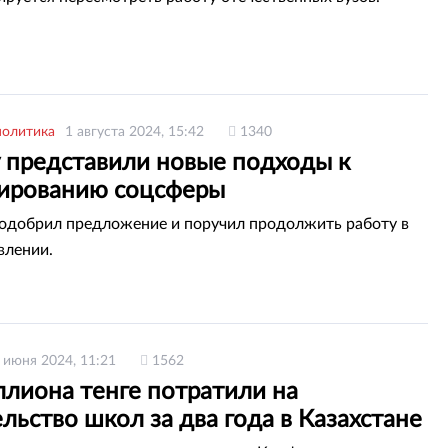
политика
1 августа 2024, 15:42
1340
у представили новые подходы к
ированию соцсферы
одобрил предложение и поручил продолжить работу в
влении.
 июня 2024, 11:21
1562
ллиона тенге потратили на
льство школ за два года в Казахстане