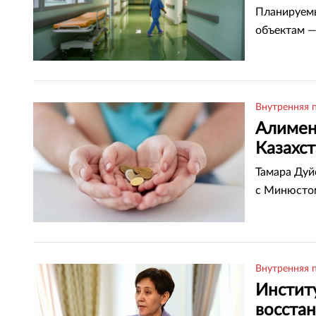
года
Планируемы
объектам —
Внутренняя 
Алимен
Казахс
Тамара Дуй
с Минюсто
Внутренняя 
Инстит
восстан