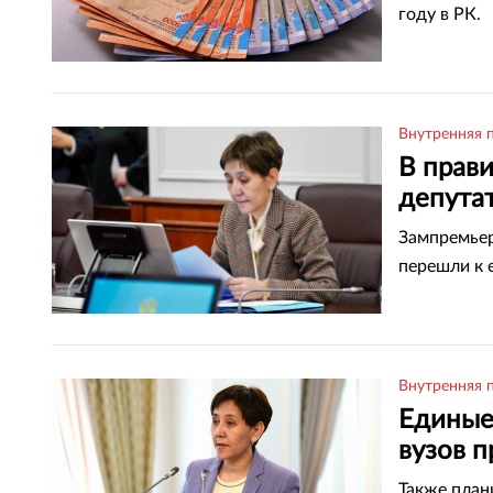
году в РК.
Внутренняя 
В прав
депутат
Казахс
Зампремьера
перешли к 
Внутренняя 
Единые
вузов п
Дуйсен
Также план