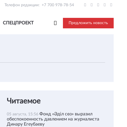
Телефон редакции:
+7 700 978-78-54
СПЕЦПРОЕКТ
Предложить новость
Читаемое
Фонд «Әділ сөз» выразил
05 августа, 15:56
обеспокоенность давлением на журналиста
Динару Егеубаеву