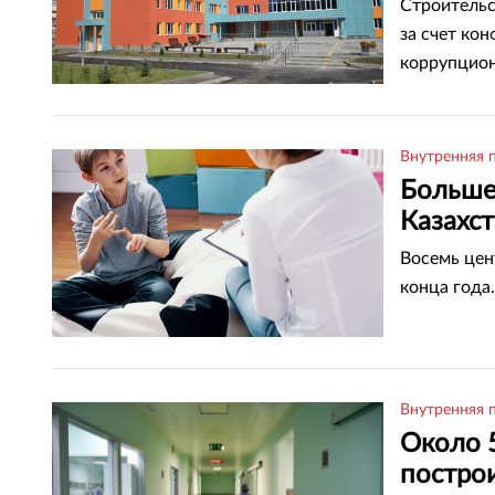
Строительс
за счет ко
коррупцио
Внутренняя 
Больше
Казахс
Восемь цен
конца года.
Внутренняя 
Около 
построи