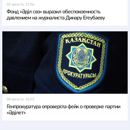
05 августа, 15:56
Фонд «Әділ сөз» выразил обеспокоенность
давлением на журналиста Динару Егеубаеву
04 августа, 16:53
Генпрокуратура опровергла фейк о проверке партии
«Әділет»